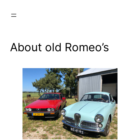
Ga
naar
de
inhoud
About old Romeo’s